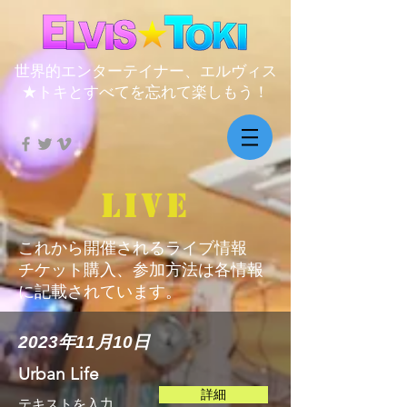
世界的エンターテイナー、エルヴィス
★トキとすべてを忘れて楽しもう！
​LIVE
​これから開催されるライブ情報
​チケット購入、参加方法は各情報
に記載されています。
2023年11月10日
Urban Life
詳細
テキストを入力​​